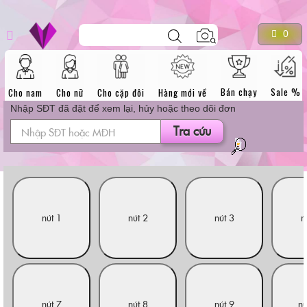
dương vật giả
DANH MỤC SẢN
Skip
Tìm
0
kiếm
to
sản
content
phẩm
PHẨM
Bán chạy
Sale %
Cho nam
Cho nữ
Cho cặp đôi
Hàng mới về
Nhập SĐT đã đặt để xem lại, hủy hoặc theo dõi đơn
Tra cứu
nút 1
nút 2
nút 3
n
nút 7
nút 8
nút 9
nú