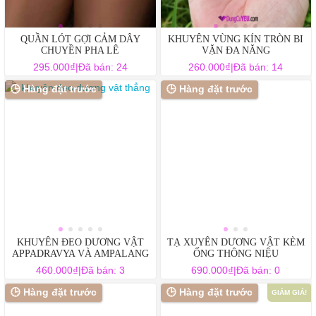
QUẦN LÓT GỢI CẢM DÂY
KHUYÊN VÙNG KÍN TRÒN BI
CHUYỀN PHA LÊ
VẶN ĐA NĂNG
₫
₫
295.000
|
Đã bán: 24
260.000
|
Đã bán: 14
Sản
Sản
🕒 Hàng đặt trước
🕒 Hàng đặt trước
phẩm
phẩm
này
này
có
có
nhiều
nhiều
biến
biến
thể.
thể.
Các
Các
tùy
tùy
chọn
chọn
có
có
KHUYÊN ĐEO DƯƠNG VẬT
TẠ XUYÊN DƯƠNG VẬT KÈM
thể
thể
APPADRAVYA VÀ AMPALANG
ỐNG THÔNG NIỆU
được
được
₫
₫
460.000
|
Đã bán: 3
690.000
|
Đã bán: 0
chọn
chọn
Sản
🕒 Hàng đặt trước
🕒 Hàng đặt trước
GIẢM GIÁ!
trên
trên
phẩm
trang
trang