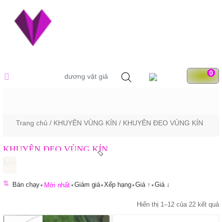
Skip
to
content
DANH MỤC SẢN
Tìm
0
dương vật giả
kiếm
sản
phẩm
PHẨM
Trang chủ
/
KHUYÊN VÙNG KÍN
/ KHUYÊN ĐEO VÙNG KÍN
KHUYÊN ĐEO VÙNG KÍN
⇅
Bán chạy
Giảm giá
Xếp hạng
Giá ↑
Giá ↓
Mới nhất
Hiển thị 1–12 của 22 kết quả