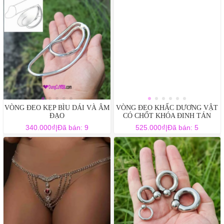
t
n
VÒNG ĐEO KẸP BÌU DÁI VÀ ÂM
VÒNG ĐEO KHẤC DƯƠNG VẬT
ĐẠO
CÓ CHỐT KHÓA ĐINH TÁN
₫
₫
340.000
|
Đã bán: 9
525.000
|
Đã bán: 5