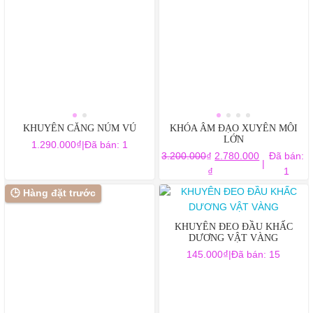
này
sản
sản
có
phẩm
phẩm
nhiều
biến
thể.
Các
tùy
chọn
có
KHUYÊN CĂNG NÚM VÚ
KHÓA ÂM ĐẠO XUYÊN MÔI
thể
LỚN
₫
1.290.000
|
Đã bán: 1
được
Giá
₫
3.200.000
2.780.000
Đã bán:
|
chọn
Giá
gốc
₫
1
trên
hiện
là:
🕒 Hàng đặt trước
trang
tại
3.200.000₫.
sản
là:
KHUYÊN ĐEO ĐẦU KHẤC
phẩm
2.780.000₫.
DƯƠNG VẬT VÀNG
₫
145.000
|
Đã bán: 15
Sản
phẩm
này