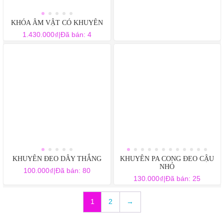
có
nhiều
KHÓA ÂM VẬT CÓ KHUYÊN
biến
₫
thể.
1.430.000
|
Đã bán: 4
Các
tùy
chọn
có
thể
được
chọn
trên
trang
sản
phẩm
KHUYÊN ĐEO DÂY THẮNG
KHUYÊN PA CONG ĐEO CẬU
NHỎ
₫
100.000
|
Đã bán: 80
₫
130.000
|
Đã bán: 25
Sản
Sản
phẩm
phẩm
1
2
→
này
này
có
có