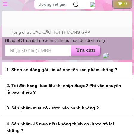
Tìm
0
dương vật giả
kiếm
sản
Skip
phẩm
PHẨM
to
content
Trang chủ
/ CÁC CÂU HỎI THƯỜNG GẶP
Nhập SĐT đã đặt để xem lại hoặc theo dõi đơn hàng:
Tra cứu
1. Shop có đóng gói kín và che tên sản phẩm không ?
2. Tôi đặt hàng, bao lâu thì nhận được? Phí vận chuyển
là bao nhiêu ?
3. Sản phẩm mua có được bảo hành không ?
4. Sản phẩm đã mua nếu không thích có được trả lại
không ?