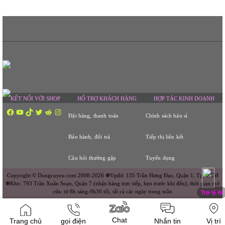
KẾT NỐI VỚI SHOP
HỔ TRỢ KHÁCH HÀNG
HỢP TÁC KINH DOANH
Facebook
YouTube
TikTok
Twitter
Reddit
Instagram
Đặt hàng, thanh toán
Chính sách bán sỉ
Bảo hành, đổi trả
Tiếp thị liên kết
Câu hỏi thường gặp
Tuyển dụng
Copyright © Dungcuyeu.com 2008-2026 ❆Vpđd: 135 Trần Hưng Đạo, Quận 1, Tp. HCM
❆Kho: 793 Trần Xuân Soạn, Quận 7 (nhận hàng trực tiếp, hẹn trước khi đến); thời gian mở
cửa: từ 8h sáng-9h30 tối, tất cả các ngày trong tuần
Chat
Trang chủ
gọi điện
Nhắn tin
Vị trí