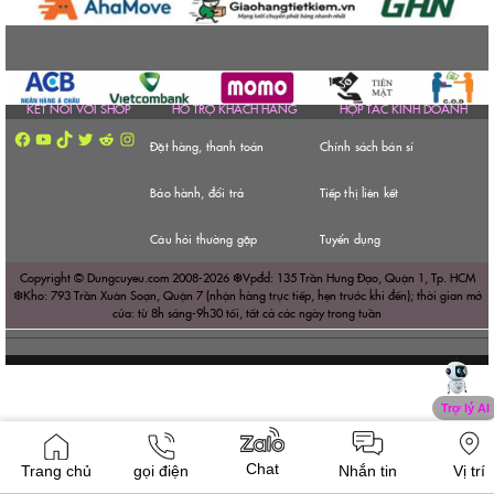
KẾT NỐI VỚI SHOP
HỔ TRỢ KHÁCH HÀNG
HỢP TÁC KINH DOANH
Facebook
YouTube
TikTok
Twitter
Reddit
Instagram
Đặt hàng, thanh toán
Chính sách bán sỉ
Bảo hành, đổi trả
Tiếp thị liên kết
Câu hỏi thường gặp
Tuyển dụng
Copyright © Dungcuyeu.com 2008-2026 ❆Vpđd: 135 Trần Hưng Đạo, Quận 1, Tp. HCM
❆Kho: 793 Trần Xuân Soạn, Quận 7 (nhận hàng trực tiếp, hẹn trước khi đến); thời gian mở
cửa: từ 8h sáng-9h30 tối, tất cả các ngày trong tuần
Chat
Trang chủ
gọi điện
Nhắn tin
Vị trí