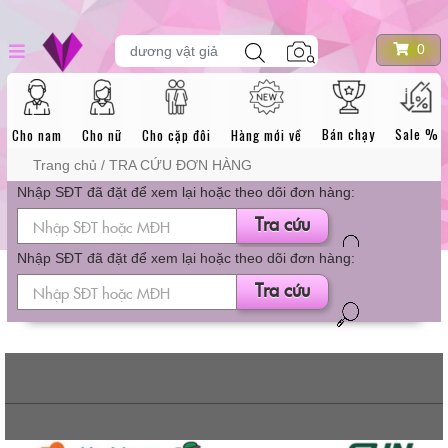
DANH MỤC
Skip
Tìm
0
dương vật giả
kiếm
to
sản
content
phẩm
SẢN PHẨM
Bán chạy
Sale %
Cho nam
Cho nữ
Cho cặp đôi
Hàng mới về
Trang chủ
/ TRA CỨU ĐƠN HÀNG
Nhập SĐT đã đặt để xem lại hoặc theo dõi đơn hàng:
Tra cứu
Nhập SĐT đã đặt để xem lại hoặc theo dõi đơn hàng:
Tra cứu