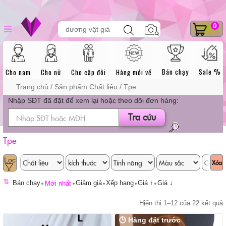
Skip
DANH MỤC SẢN
Tìm
0
to
dương vật giả
kiếm
sản
content
phẩm
PHẨM
Bán chạy
Sale %
Cho nam
Cho nữ
Cho cặp đôi
Hàng mới về
Trang chủ
/ Sản phẩm Chất liệu / Tpe
Nhập SĐT đã đặt để xem lại hoặc theo dõi đơn hàng:
Tra cứu
Tpe
Xóa
⇅
Bán chạy
Giảm giá
Xếp hạng
Giá ↑
Giá ↓
Mới nhất
Hiển thị 1–12 của 22 kết quả
🕒 Hàng đặt trước