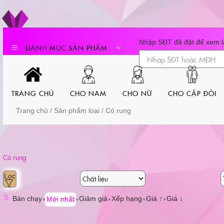
Skip
to
content
Nhập SĐT đã đặt để xem lạ
DANH MỤC SẢN PHẨM
TRANG CHỦ
CHO NAM
CHO NỮ
CHO CẶP ĐÔI
Trang chủ
/ Sản phẩm loại / Có rung
Có rung
⇅
Bán chạy
Giảm giá
Xếp hạng
Giá ↑
Giá ↓
Mới nhất