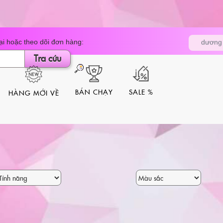
Tìm
i hoặc theo dõi đơn hàng:
dương 
kiếm
sản
Tra cứu
phẩm
BÁN CHẠY
SALE %
HÀNG MỚI VỀ