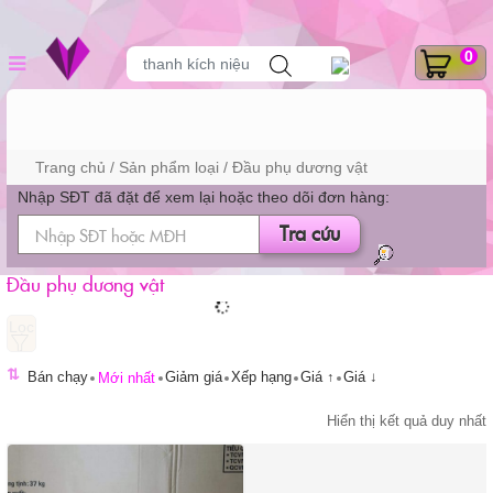
Skip
DANH MỤC SẢN
Tìm
0
to
thanh kích niệu
kiếm
sản
content
phẩm
PHẨM
Trang chủ
/ Sản phẩm loại / Đầu phụ dương vật
Nhập SĐT đã đặt để xem lại hoặc theo dõi đơn hàng:
Tra cứu
Đầu phụ dương vật
⇅
Bán chạy
Giảm giá
Xếp hạng
Giá ↑
Giá ↓
Mới nhất
Hiển thị kết quả duy nhất