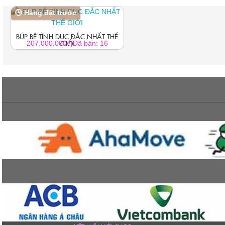
🕒 Hàng đặt trước
BÚP BÊ TÌNH DỤC ĐẮC NHẤT THẾ
GIỚI
₫
207.000.000
|
Đã bán: 16
Sản
phẩm
này
có
nhiều
biến
thể.
Các
tùy
chọn
có
thể
được
chọn
trên
trang