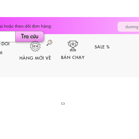
Tìm
i hoặc theo dõi đơn hàng:
dương 
kiếm
sản
Tra cứu
phẩm
SALE %
I
BÁN CHẠY
HÀNG MỚI VỀ