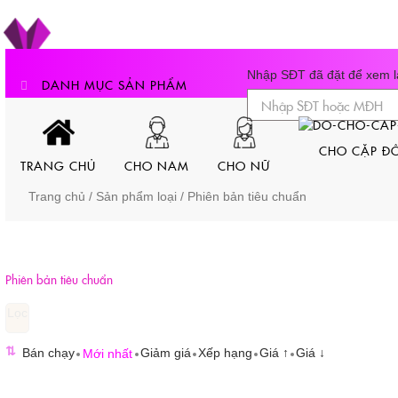
Skip
to
content
Nhập SĐT đã đặt để xem lạ
DANH MỤC SẢN PHẨM
CHO CẶP ĐÔ
TRANG CHỦ
CHO NAM
CHO NỮ
Trang chủ
/ Sản phẩm loại / Phiên bản tiêu chuẩn
Phiên bản tiêu chuẩn
⇅
Bán chạy
Giảm giá
Xếp hạng
Giá ↑
Giá ↓
Mới nhất