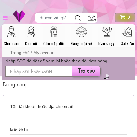
Skip
DANH MỤC
Tìm
0
to
dương vật giả
kiếm
sản
content
phẩm
SẢN PHẨM
Bán chạy
Sale %
Cho nam
Cho nữ
Cho cặp đôi
Hàng mới về
Trang chủ
/ My account
Nhập SĐT đã đặt để xem lại hoặc theo dõi đơn hàng:
Tra cứu
Đăng nhập
Bắt
Tên tài khoản hoặc địa chỉ email
buộc
Bắt
Mật khẩu
buộc