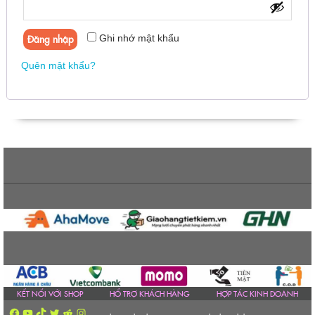
Đăng nhập
Ghi nhớ mật khẩu
Quên mật khẩu?
KẾT NỐI VỚI SHOP
HỔ TRỢ KHÁCH HÀNG
HỢP TÁC KINH DOANH
Facebook
YouTube
TikTok
Twitter
Reddit
Instagram