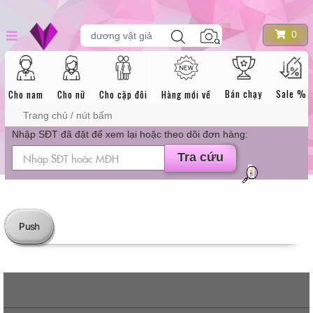
Skip
Tìm
0
dương vật giả
kiếm
to
sản
content
phẩm
DANH MỤC SẢN PHẨM
Bán chạy
Sale %
Cho nam
Cho nữ
Cho cặp đôi
Hàng mới về
Trang chủ
/ nút bấm
Nhập SĐT đã đặt để xem lại hoặc theo dõi đơn hàng:
Tra cứu
Push