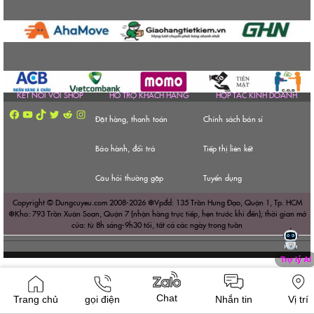
KẾT NỐI VỚI SHOP
HỔ TRỢ KHÁCH HÀNG
HỢP TÁC KINH DOANH
Facebook
YouTube
TikTok
Twitter
Reddit
Instagram
Đặt hàng, thanh toán
Chính sách bán sỉ
Bảo hành, đổi trả
Tiếp thị liên kết
Câu hỏi thường gặp
Tuyển dụng
Copyright © Dungcuyeu.com 2008-2026 ❆Vpđd: 135 Trần Hưng Đạo, Quận 1, Tp. HCM
❆Kho: 793 Trần Xuân Soạn, Quận 7 (nhận hàng trực tiếp, hẹn trước khi đến); thời gian mở
cửa: từ 8h sáng-9h30 tối, tất cả các ngày trong tuần
Chat
Trang chủ
gọi điện
Nhắn tin
Vị trí