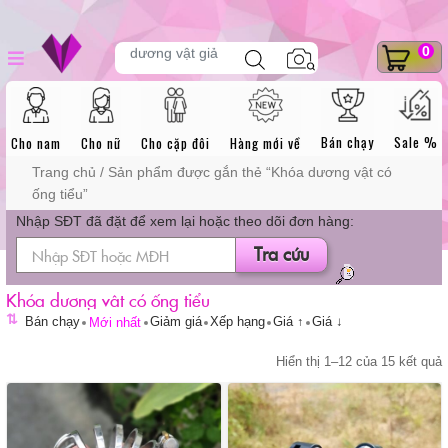
Skip
DANH MỤC
Tìm
0
to
dương vật giả
kiếm
sản
content
phẩm
SẢN PHẨM
Bán chạy
Sale %
Cho nam
Cho nữ
Cho cặp đôi
Hàng mới về
Trang chủ
/ Sản phẩm được gắn thẻ “Khóa dương vật có
ống tiểu”
Nhập SĐT đã đặt để xem lại hoặc theo dõi đơn hàng:
Tra cứu
Khóa dương vật có ống tiểu
⇅
Bán chạy
Giảm giá
Xếp hạng
Giá ↑
Giá ↓
Mới nhất
Hiển thị 1–12 của 15 kết quả
t