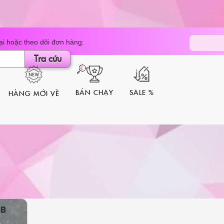
Tìm
dương 
i hoặc theo dõi đơn hàng:
kiếm
sản
Tra cứu
phẩm
BÁN CHẠY
SALE %
HÀNG MỚI VỀ