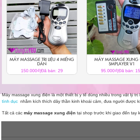
MÁY MASSAGE TRỊ LIỆU 4 MIẾNG
MÁY MASSAGE XUNG 
DÁN
SMPLAYER V1
₫
₫
150.000
|
Đã bán: 29
95.000
|
Đã bán: 1
Sản
phẩm
này
Máy massage xung điện là một thiết bị y tế dùng nhiều trong vật lý t
có
tình dục
nhằm kích thích dây thần kinh khoái cảm, đưa người được kíc
nhiều
biến
Tất cả các
máy massage xung điện
tại shop trước khi giao đến tay
thể.
Các
tùy
chọn