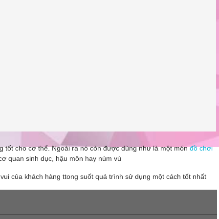
n
hông tốt cho cơ thể. Ngoài ra nó còn được dùng như là một món
đồ chơi
: cơ quan sinh dục, hậu môn hay núm vú
ui của khách hàng ttong suốt quá trình sử dụng một cách tốt nhất