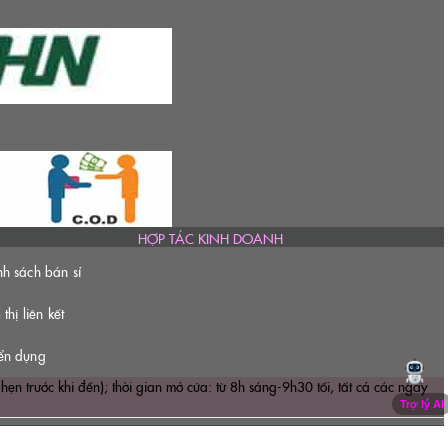
HỢP TÁC KINH DOANH
nh sách bán sỉ
 thị liên kết
ển dụng
ước khi đến); thời gian mở cửa: từ 8h sáng-9h30 tối, tất cả các ngày