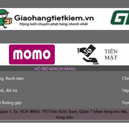
HỔ TRỢ KHÁCH HÀNG
ng, thanh toán
Chí
h, đổi trả
Tiếp
i thường gặp
Tuy
1, Tp. HCM ❆Kho: 793 Trần Xuân Soạn, Quận 7 (nhận hàng trực tiếp, hẹn tr
trong tuần