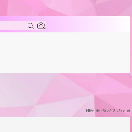
vật giả
Hiển thị tất cả 2 kết quả
t