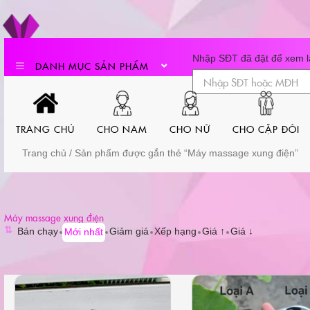
Skip
to
content
Nhập SĐT đã đặt để xem lạ
DANH MỤC SẢN PHẨM
TRANG CHỦ
CHO NAM
CHO NỮ
CHO CẶP ĐÔI
Trang chủ
/ Sản phẩm được gắn thẻ “Máy massage xung điện”
Máy massage xung điện
⇅
Bán chạy
Giảm giá
Xếp hạng
Giá ↑
Giá ↓
Mới nhất