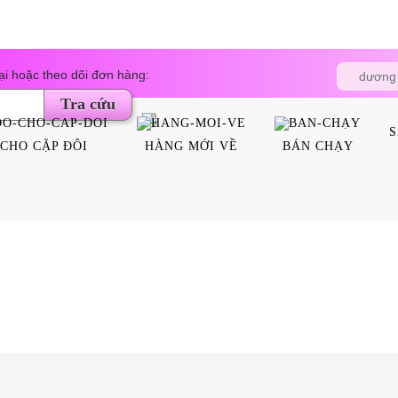
Tìm
i hoặc theo dõi đơn hàng:
dương 
kiếm
sản
Tra cứu
phẩm
S
CHO CẶP ĐÔI
HÀNG MỚI VỀ
BÁN CHẠY