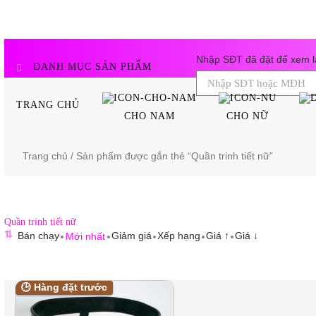
Skip
to
content
Nhập SĐT đã đặt để xem lạ
DANH MỤC SẢN PHẨM
TRANG CHỦ
CHO NAM
CHO NỮ
Trang chủ
/ Sản phẩm được gắn thẻ “Quần trinh tiết nữ”
Quần trinh tiết nữ
⇅
Bán chạy
Giảm giá
Xếp hạng
Giá ↑
Giá ↓
Mới nhất
🕒 Hàng đặt trước
🕒 Hàng đặt trước