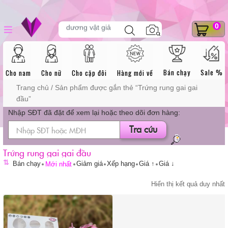
Skip
DANH MỤC
Tìm
0
to
dương vật giả
kiếm
sản
content
phẩm
SẢN PHẨM
Bán chạy
Sale %
Cho nam
Cho nữ
Cho cặp đôi
Hàng mới về
Trang chủ
/ Sản phẩm được gắn thẻ “Trứng rung gai gai
đầu”
Nhập SĐT đã đặt để xem lại hoặc theo dõi đơn hàng:
Tra cứu
Trứng rung gai gai đầu
⇅
Bán chạy
Giảm giá
Xếp hạng
Giá ↑
Giá ↓
Mới nhất
Hiển thị kết quả duy nhất