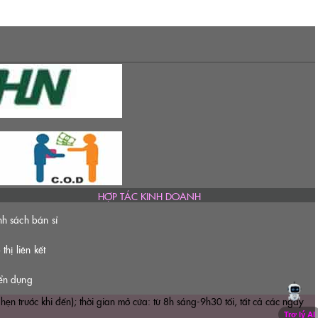
HỢP TÁC KINH DOANH
nh sách bán sỉ
 thị liên kết
ển dụng
ước khi đến); thời gian mở cửa: từ 8h sáng-9h30 tối, tất cả các ngày