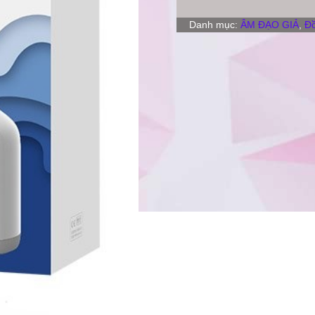
Danh mục:
ÂM ĐẠO GIẢ
,
Đồ