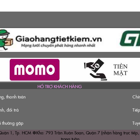
HỔ TRỢ KHÁCH HÀNG
ng, thanh toán
Chí
h, đổi trả
Tiếp
i thường gặp
Tuy
1, Tp. HCM ❆Kho: 793 Trần Xuân Soạn, Quận 7 (nhận hàng trực tiếp, hẹn tr
trong tuần