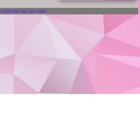
DÂM
 chơi tình dục cho nam
TỰ
ĐỘNG
SPINNER
số
lượng