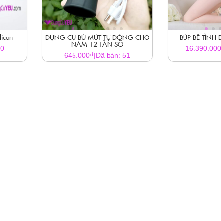
licon
DỤNG CỤ BÚ MÚT TỰ ĐỘNG CHO
BÚP BÊ TÌNH 
NAM 12 TẦN SỐ
20
16.390.00
₫
645.000
|
Đã bán: 51