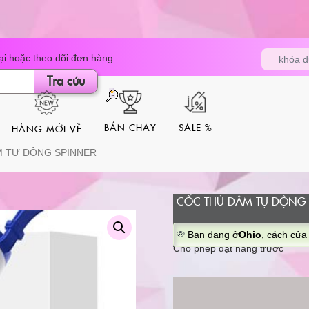
Tìm
i hoặc theo dõi đơn hàng:
khóa d
kiếm
sản
Tra cứu
phẩm
BÁN CHẠY
SALE %
HÀNG MỚI VỀ
M TỰ ĐỘNG SPINNER
CỐC THỦ DÂM TỰ ĐỘNG 
Bạn đang ở
Ohio
, cách cửa
Cho phép đặt hàng trước