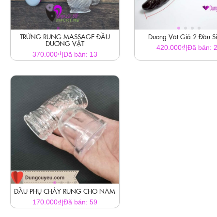
TRỨNG RUNG MASSAGE ĐẦU
Dương Vật Giả 2 Đầu Si
DƯƠNG VẬT
₫
420.000
|
Đã bán: 
₫
370.000
|
Đã bán: 13
Sản
phẩm
này
có
nhiều
biến
thể.
Các
tùy
chọn
có
thể
ĐẦU PHỤ CHÀY RUNG CHO NAM
được
₫
170.000
|
Đã bán: 59
chọn
trên