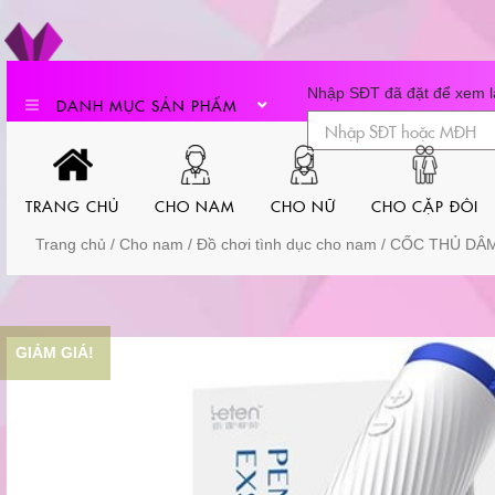
Skip
to
content
Nhập SĐT đã đặt để xem lạ
DANH MỤC SẢN PHẨM
TRANG CHỦ
CHO NAM
CHO NỮ
CHO CẶP ĐÔI
Trang chủ
/
Cho nam
/
Đồ chơi tình dục cho nam
/ CỐC THỦ DÂ
GIẢM GIÁ!