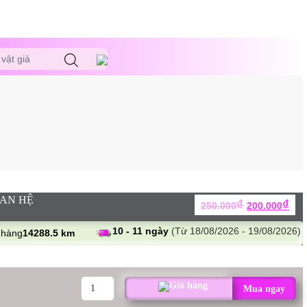
vật giả
UAN HỆ
Giá
Giá
₫
₫
250.000
200.000
gốc
hiệ
là:
tại
10 - 11 ngày
(Từ 18/08/2026 - 19/08/2026)
 hàng
14288.5 km
250.000₫.
là:
200
ĐAI
Mua ngay
CỐ