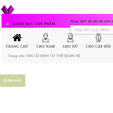
Skip
to
content
Nhập SĐT đã đặt để xem lạ
DANH MỤC SẢN PHẨM
TRANG CHỦ
CHO NAM
CHO NỮ
CHO CẶP ĐÔI
Trang chủ
/ ĐAI CỐ ĐỊNH TƯ THẾ QUAN HỆ
GIẢM GIÁ!