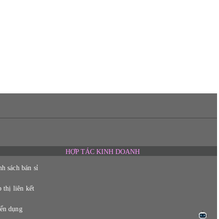
HỢP TÁC KINH DOANH
nh sách bán sỉ
 thị liên kết
ển dụng