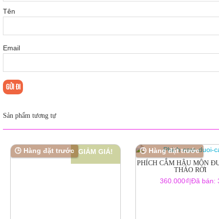
Tên
Email
Sản phẩm tương tự
🕒 Hàng đặt trước
🕒 Hàng đặt trước
GIẢM GIÁ!
PHÍCH CẮM HẬU MÔN Đ
THÁO RỜI
₫
360.000
|
Đã bán: 