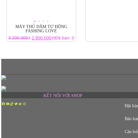
MÁY THỦ DÂM TỰ ĐỘNG
FASHING LOVE
Giá
Giá
₫
₫
3.200.000
2.900.000
|
Đã bán: 0
gốc
hiện
là:
tại
3.200.000₫.
là:
2.900.000₫.
KẾT NỐI VỚI SHOP
Facebook
YouTube
TikTok
Twitter
Reddit
Instagram
Đặt hàn
Bảo hàn
Câu hỏ