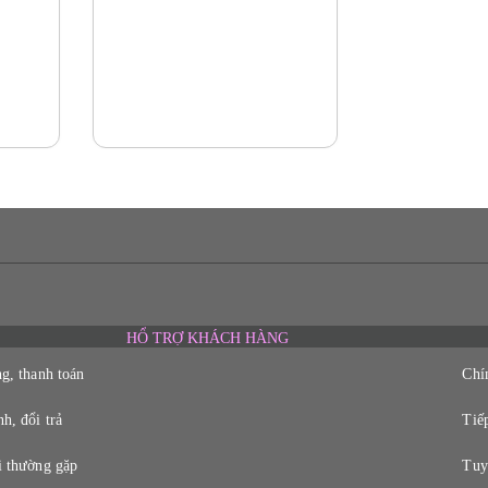
HỔ TRỢ KHÁCH HÀNG
g, thanh toán
Chí
h, đổi trả
Tiếp
i thường gặp
Tuy