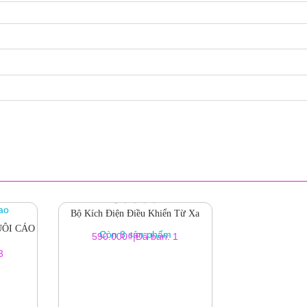
Bộ Kích Điện Điều Khiển Từ Xa
UÔI CÁO
Còn 8 sản phẩm
₫
590.000
|
Đã bán: 1
3