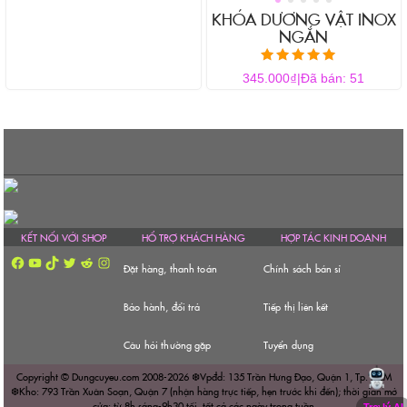
KHÓA DƯƠNG VẬT INOX
NGẮN
Được xếp hạng
₫
345.000
|
Đã bán: 51
5.00
5 sao
KẾT NỐI VỚI SHOP
HỔ TRỢ KHÁCH HÀNG
HỢP TÁC KINH DOANH
Facebook
YouTube
TikTok
Twitter
Reddit
Instagram
Đặt hàng, thanh toán
Chính sách bán sỉ
Bảo hành, đổi trả
Tiếp thị liên kết
Câu hỏi thường gặp
Tuyển dụng
Copyright © Dungcuyeu.com 2008-2026 ❆Vpđd: 135 Trần Hưng Đạo, Quận 1, Tp. HCM
❆Kho: 793 Trần Xuân Soạn, Quận 7 (nhận hàng trực tiếp, hẹn trước khi đến); thời gian mở
cửa: từ 8h sáng-9h30 tối, tất cả các ngày trong tuần