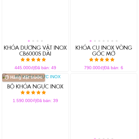
nhiều
biến
thể.
Các
tùy
chọn
có
KHÓA DƯƠNG VẬT INOX
KHÓA CU INOX VÒNG
thể
CB6000S DÀI
GỐC MỞ
được
chọn
Được xếp hạng
Được xếp hạng
₫
₫
445.000
|
Đã bán: 49
790.000
|
Đã bán: 6
5.00
5.00
trên
5 sao
5 sao
🕒 Hàng đặt trước
trang
BỘ KHÓA NGỰC INOX
sản
phẩm
Được xếp hạng
₫
1.590.000
|
Đã bán: 39
5.00
5 sao