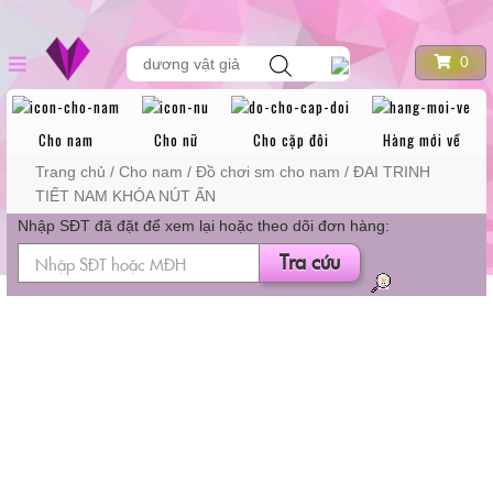
Skip
DANH MỤC
Tìm
to
0
dương vật giả
kiếm
sản
content
phẩm
SẢN PHẨM
Cho nam
Cho nữ
Cho cặp đôi
Hàng mới về
Trang chủ
/
Cho nam
/
Đồ chơi sm cho nam
/ ĐAI TRINH
TIẾT NAM KHÓA NÚT ẤN
Nhập SĐT đã đặt để xem lại hoặc theo dõi đơn hàng:
Tra cứu