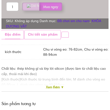
ĐAI
Mua ngay
TRINH
TIẾT
NAM
SKU:
Không áp dụng
Danh mục:
Đồ chơi sm cho nam
,
KHÓA
KHÓA
DƯƠNG VẬT
NÚT
Đặc điểm
Chi tiết sản phẩm
ẤN
số
lượng
Chu vi vòng eo: 76-82cm, Chu vi vòng eo:
kích thước
88-94cm
Chất liệu: thép không gỉ và lớp lót silicon (được làm từ chất liệu cao
cấp, thoải mái khi đeo)
[Kích thước]Kích thước từ trung bình đến lớn; M dành cho vòng eo
60-90cm, L dành cho vòng eo 90-110cm
Xem thêm ▼
Thiết kế đặc biệt và hiện đại: Sản phẩm này được làm bằng thép
không gỉ chất lượng cao và chất liệu silicon dùng cho thực phẩm.
Kim loại chất lượng cao giúp ngăn ngừa rỉ sét và ăn mòn, đảm bảo
Sản phẩm tương tự
hiệu suất ...