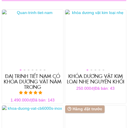
ĐAI TRINH TIẾT NAM CÓ
KHÓA DƯƠNG VẬT KIM
KHÓA DƯƠNG VẬT NẰM
LOẠI NHẸ NGUYÊN KHỐI
TRONG
₫
250.000
|
Đã bán: 43
Được xếp hạng
₫
1.490.000
|
Đã bán: 143
5.00
5 sao
Sản
🕒 Hàng đặt trước
phẩm
này
có