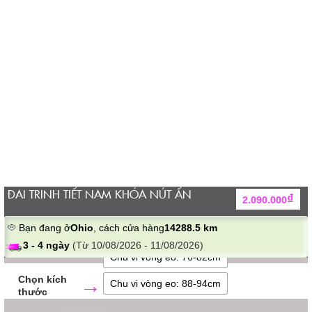
ĐAI TRINH TIẾT NAM KHÓA NÚT ẤN
₫
2.090.000
Bạn đang ở
Ohio
, cách cửa hàng
14288.5 km
3 - 4 ngày
(Từ 10/08/2026 - 11/08/2026)
Chu vi vòng eo: 76-82cm
kích
Chu vi vòng eo: 88-94cm
thước