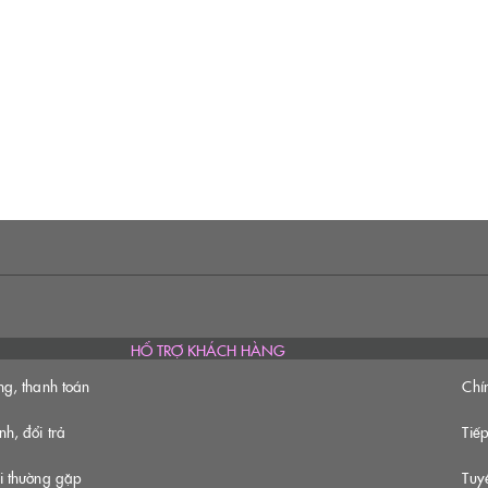
HỔ TRỢ KHÁCH HÀNG
ng, thanh toán
Chí
h, đổi trả
Tiếp
i thường gặp
Tuy