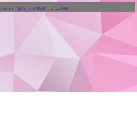
 cho nữ
,
MÁY THỦ DÂM TỰ ĐỘNG