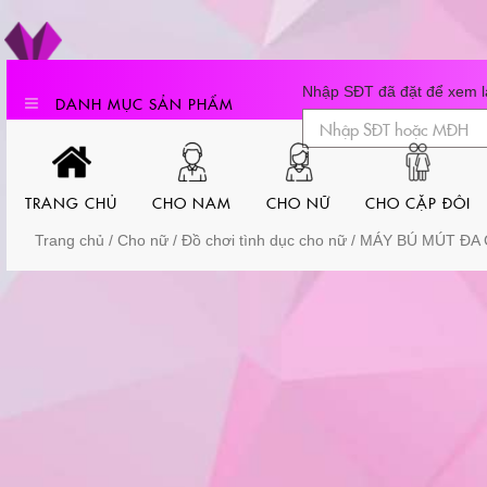
Skip
to
content
Nhập SĐT đã đặt để xem lạ
DANH MỤC SẢN PHẨM
TRANG CHỦ
CHO NAM
CHO NỮ
CHO CẶP ĐÔI
Trang chủ
/
Cho nữ
/
Đồ chơi tình dục cho nữ
/ MÁY BÚ MÚT ĐA