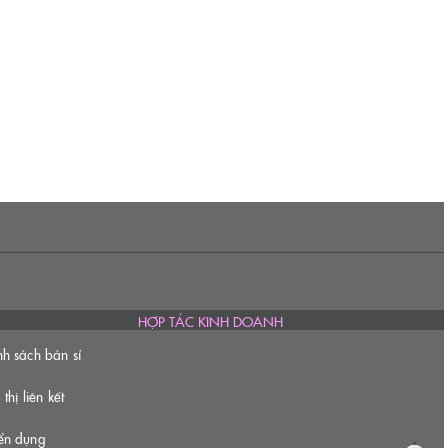
HỢP TÁC KINH DOANH
nh sách bán sỉ
 thị liên kết
ển dụng