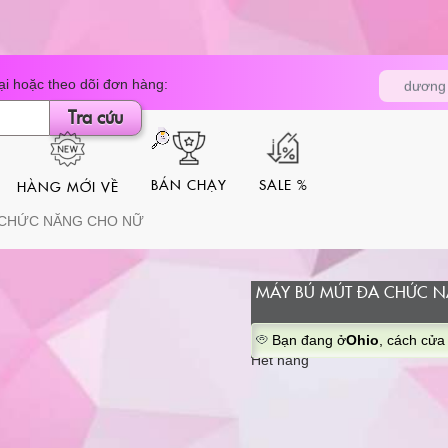
Tìm
i hoặc theo dõi đơn hàng:
dương 
kiếm
sản
Tra cứu
phẩm
BÁN CHẠY
SALE %
HÀNG MỚI VỀ
 CHỨC NĂNG CHO NỮ
MÁY BÚ MÚT ĐA CHỨC 
Bạn đang ở
Ohio
, cách cửa
Hết hàng