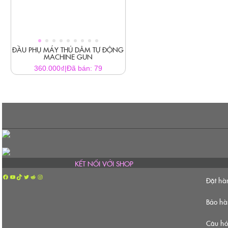
ĐẦU PHỤ MÁY THỦ DÂM TỰ ĐỘNG
MACHINE GUN
₫
360.000
|
Đã bán: 79
KẾT NỐI VỚI SHOP
Facebook
YouTube
TikTok
Twitter
Reddit
Instagram
Đặt hà
Bảo hàn
Câu hỏ