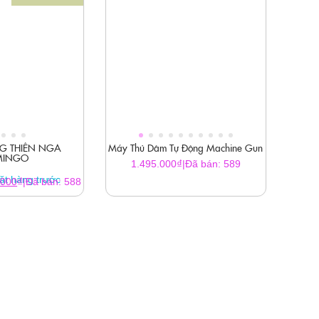
G THIÊN NGA
Máy Thủ Dâm Tự Động Machine Gun
MINGO
₫
1.495.000
|
Đã bán: 589
ặt hàng trước
Giá
₫
.000
|
Đã bán: 588
hiện
tại
0.000₫.
là:
995.000₫.