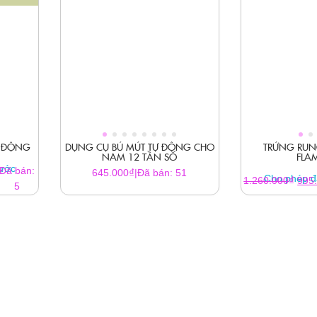
Ự ĐỘNG
DỤNG CỤ BÚ MÚT TỰ ĐỘNG CHO
TRỨNG RUN
NAM 12 TẦN SỐ
FLA
rước
Đã bán:
₫
645.000
|
Đã bán: 51
Cho phép đ
Giá
₫
1.260.000
995
5
gốc
là:
1.26
000₫.