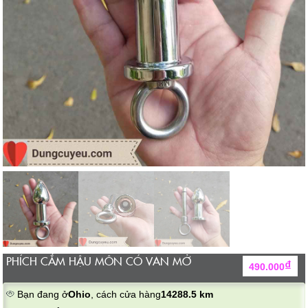
PHÍCH CẮM HẬU MÔN CÓ VAN MỞ
₫
490.000
Bạn đang ở
Ohio
, cách cửa hàng
14288.5 km