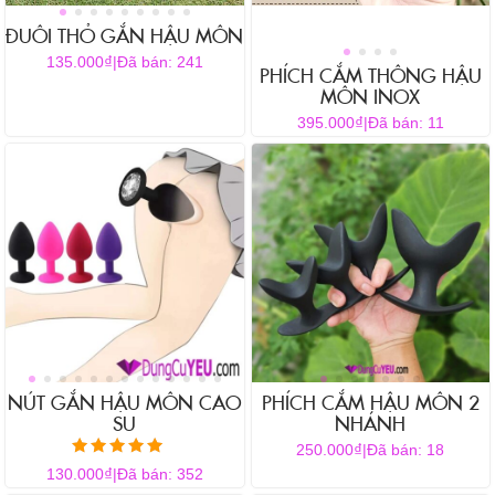
ĐUÔI THỎ GẮN HẬU MÔN
₫
135.000
|
Đã bán: 241
PHÍCH CẮM THÔNG HẬU
Sản
MÔN INOX
phẩm
₫
395.000
|
Đã bán: 11
này
có
nhiều
biến
thể.
Các
tùy
chọn
có
thể
được
NÚT GẮN HẬU MÔN CAO
PHÍCH CẮM HẬU MÔN 2
chọn
SU
NHÁNH
trên
₫
trang
250.000
|
Đã bán: 18
Được xếp
₫
sản
130.000
|
Đã bán: 352
hạng