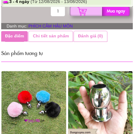
3 - 4 ngày
(Từ 12/08/2026 - 13/08/2026)
PHÍCH
Mua ngay
CẮM
HẬU
Danh mục:
PHÍCH CẮM HẬU MÔN
MÔN
CÓ
Đặc điểm
Chi tiết sản phẩm
Đánh giá (0)
VAN
MỞ
Sản phẩm tương tự
số
lượng