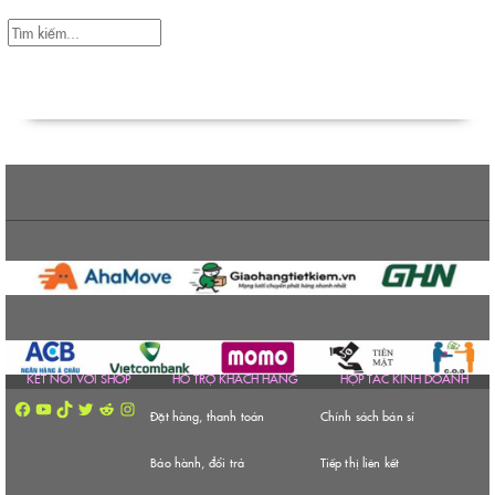
KẾT NỐI VỚI SHOP
HỔ TRỢ KHÁCH HÀNG
HỢP TÁC KINH DOANH
Facebook
YouTube
TikTok
Twitter
Reddit
Instagram
Đặt hàng, thanh toán
Chính sách bán sỉ
Bảo hành, đổi trả
Tiếp thị liên kết