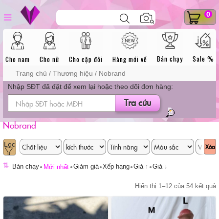
Skip
DANH MỤC SẢN
Tìm
0
to
dương vật giả
kiếm
sản
content
phẩm
PHẨM
Bán chạy
Sale %
Cho nam
Cho nữ
Cho cặp đôi
Hàng mới về
Trang chủ
/ Thương hiệu / Nobrand
Nhập SĐT đã đặt để xem lại hoặc theo dõi đơn hàng:
Tra cứu
Nobrand
Xóa
⇅
Bán chạy
Giảm giá
Xếp hạng
Giá ↑
Giá ↓
Mới nhất
Hiển thị 1–12 của 54 kết quả
t