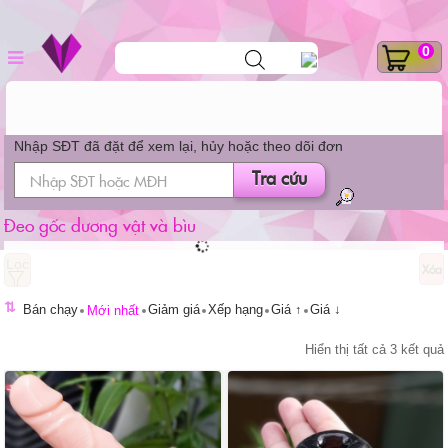
dương vật giả
Skip
DANH MỤC SẢN
Tìm
0
to
kiếm
sản
content
phẩm
PHẨM
Nhập SĐT đã đặt để xem lại, hủy hoặc theo dõi đơn
Tra cứu
Đeo gốc dương vật và bìu
Xóa
⇅
Bán chạy
Giảm giá
Xếp hạng
Giá ↑
Giá ↓
Mới nhất
Hiển thị tất cả 3 kết quả