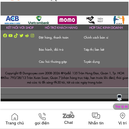
KẾT NỐI VỚI SHOP
HỔ TRỢ KHÁCH HÀNG
HỢP TÁC KINH DOANH
Facebook
YouTube
TikTok
Twitter
Reddit
Instagram
Đặt hàng, thanh toán
Chính sách bán sỉ
Bảo hành, đổi trả
Tiếp thị liên kết
Câu hỏi thường gặp
Tuyển dụng
Copyright © Dungcuyeu.com 2008-2026 ❆Vpđd: 135 Trần Hưng Đạo, Quận 1, Tp. HCM
❆Kho: 793/28/13 Trần Xuân Soạn, Quận 7 (nhận hàng trực tiếp, hẹn trước khi đến); thời gian
mở cửa: từ 8h sáng-9h30 tối, tất cả các ngày trong tuần
Chat
Trang chủ
gọi điện
Nhắn tin
Vị trí