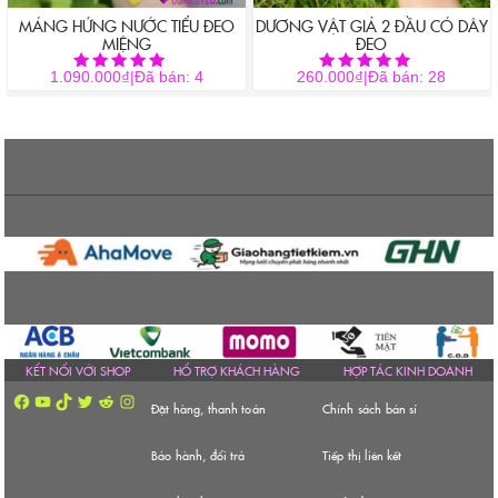
có
MÁNG HỨNG NƯỚC TIỂU ĐEO
DƯƠNG VẬT GIẢ 2 ĐẦU CÓ DÂY
thể
MIỆNG
ĐEO
thể
được
được
chọn
₫
₫
1.090.000
|
Đã bán: 4
260.000
|
Đã bán: 28
Được xếp hạng
Được xếp hạng
chọn
5.00
5.00
trên
5 sao
5 sao
trên
trang
trang
sản
sản
phẩm
phẩm
KẾT NỐI VỚI SHOP
HỔ TRỢ KHÁCH HÀNG
HỢP TÁC KINH DOANH
Facebook
YouTube
TikTok
Twitter
Reddit
Instagram
Đặt hàng, thanh toán
Chính sách bán sỉ
Bảo hành, đổi trả
Tiếp thị liên kết