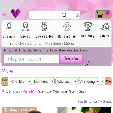
Skip
DANH MỤC SẢN
dương vật giả
Tìm
0
to
kiếm
sản
content
phẩm
PHẨM
Bán chạy
Sale %
Cho nam
Cho nữ
Cho cặp đôi
Hàng mới về
Trang chủ
/ Sản phẩm Vị trí dùng / Miệng
Nhập SĐT đã đặt để xem lại hoặc theo dõi đơn hàng:
Tra cứu
Miệng
Xóa
⇅
Bán chạy
Giảm giá
Xếp hạng
Giá ↑
Giá ↓
Mới nhất
Hiển thị tất cả 4 kết quả
🕒 Hàng đặt trước