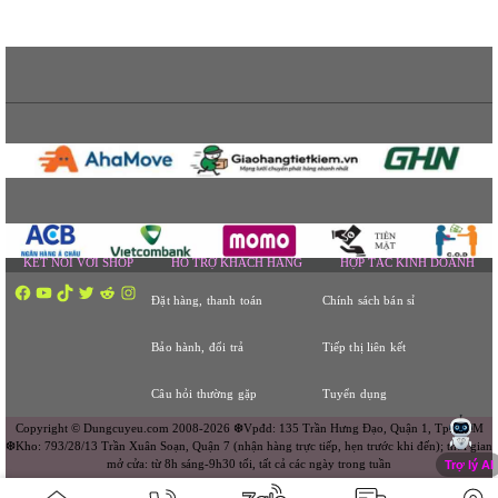
KẾT NỐI VỚI SHOP
HỔ TRỢ KHÁCH HÀNG
HỢP TÁC KINH DOANH
Facebook
YouTube
TikTok
Twitter
Reddit
Instagram
Đặt hàng, thanh toán
Chính sách bán sỉ
Bảo hành, đổi trả
Tiếp thị liên kết
Câu hỏi thường gặp
Tuyển dụng
Copyright © Dungcuyeu.com 2008-2026 ❆Vpđd: 135 Trần Hưng Đạo, Quận 1, Tp. HCM
❆Kho: 793/28/13 Trần Xuân Soạn, Quận 7 (nhận hàng trực tiếp, hẹn trước khi đến); thời gian
mở cửa: từ 8h sáng-9h30 tối, tất cả các ngày trong tuần