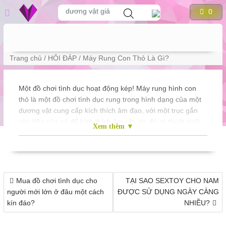
to
Tìm
dương vật giả
0
kiếm
content
sản
phẩm
PHẨM
Trang chủ
/
HỎI ĐÁP
/ Máy Rung Con Thỏ Là Gì?
Một đồ chơi tình dục hoạt động kép! Máy rung hình con
thỏ là một đồ chơi tình dục rung trong hình dạng của một
dương vật cung cấp kích thích âm đạo, với một trục gắn
vào bên của nó để kích thích âm vật, do đó có thuật ngữ
Xem thêm ▼
‘tác dụng kép’. Gần đây tôi đã phát hiện ra rằng nó được
gọi là máy rung “thỏ” vì thiết bị, với hai trục của nó, trông
giống như một cặp tai thỏ.
Điều
Mua đồ chơi tình dục cho
TẠI SAO SEXTOY CHO NAM
hướng
người mới lớn ở đâu một cách
ĐƯỢC SỬ DỤNG NGÀY CÀNG
bài
Máy run...
kín đáo?
NHIỀU?
viết