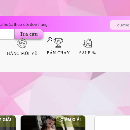
Tìm
i hoặc theo dõi đơn hàng:
dương 
kiếm
sản
Tra cứu
phẩm
BÁN CHẠY
SALE %
HÀNG MỚI VỀ
 GIÁ!
GIẢM GIÁ!