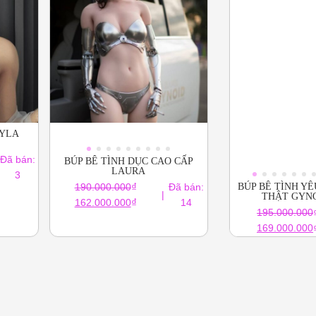
EYLA
Đã bán:
BÚP BÊ TÌNH DỤC CAO CẤP
LAURA
3
BÚP BÊ TÌNH Y
₫
190.000.000
Đã bán:
|
THẬT GYNO
Giá
Giá
₫
162.000.000
14
195.000.000
gốc
hiện
Giá
169.000.000
là:
tại
0.000₫.
gốc
190.000.000₫.
là:
là:
162.000.000₫.
195.000.000₫