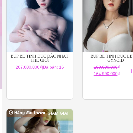
BÚP BÊ TÌNH DỤC ĐẮC NHẤT
BÚP BÊ TÌNH DỤC L
THẾ GIỚI
GYNOID
₫
₫
207.000.000
|
Đã bán: 16
190.000.000
|
Sản
Giá
Giá
₫
164.990.000
phẩm
gốc
hiện
này
là:
tại
có
190.000.000₫.
là:
nhiều
164.99
biến
thể.
🕒 Hàng đặt trước
GIẢM GIÁ!
Các
tùy
chọn