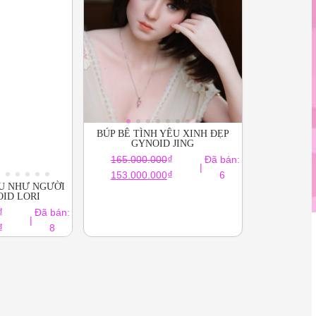
n
BÚP BÊ TÌNH YÊU XINH ĐẸP
GYNOID JING
₫
165.000.000
Đã bán:
|
Giá
Giá
₫
153.000.000
6
ÊU NHƯ NGƯỜI
gốc
hiện
ID LORI
là:
tại
₫
Đã bán:
|
165.000.000₫.
là:
Giá
₫
8
153.000.000₫.
hiện
tại
.
là:
169.000.000₫.