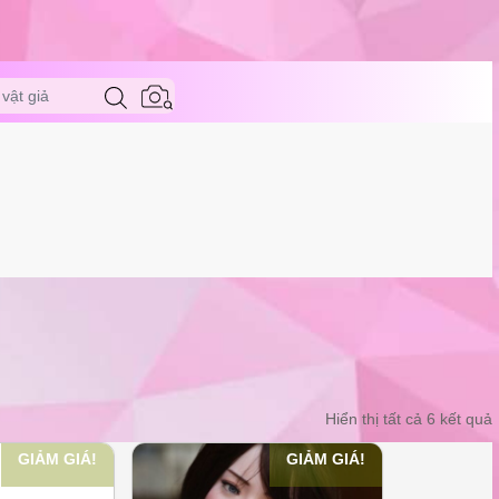
vật giả
Hiển thị tất cả 6 kết quả
GIẢM GIÁ!
GIẢM GIÁ!
t