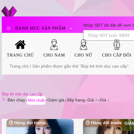
Skip
to
content
Nhập SĐT đã đặt để xem lạ
DANH MỤC SẢN PHẨM
TRANG CHỦ
CHO NAM
CHO NỮ
CHO CẶP ĐÔI
Trang chủ
/ Sản phẩm được gắn thẻ “Búp bê tình dục cao cấp”
Búp bê tình dục cao cấp
⇅
Bán chạy
Giảm giá
Xếp hạng
Giá ↑
Giá ↓
Mới nhất
🕒 Hàng đặt trước
🕒 Hàng đặt trước
GIẢM