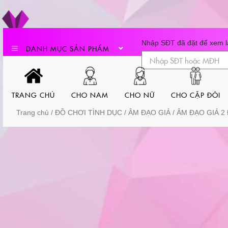
Skip
to
content
Nhập SĐT đã đặt để xem lạ
DANH MỤC SẢN PHẨM
TRANG CHỦ
CHO NAM
CHO NỮ
CHO CẶP ĐÔI
Trang chủ
/
ĐỒ CHƠI TÌNH DỤC
/
ÂM ĐẠO GIẢ
/ ÂM ĐẠO GIẢ 2