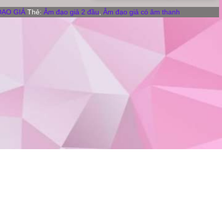
GIẢ
ĐẠO GIẢ
Thẻ:
Âm đạo giả 2 đầu
,
Âm đạo giả có âm thanh
2
ĐẦU
số
lượng