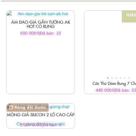
GIẢM
ÂM ĐẠO GIẢ GẮN TƯỜNG AK
HOT CÓ RUNG
₫
690.000
|
Đã bán: 15
Sản
phẩm
này
có
nhiều
biến
thể.
Cốc Thủ Dâm Rung 7 Ch
Các
₫
440.000
|
Đã bán: 2
tùy
chọn
có
🕒 Hàng đặt trước
thể
MÔNG GIẢ SILICON 2 LỔ CAO CẤP
được
Cho phép đặt hàng trước
₫
1.500.000
|
Đã bán: 5
chọn
trên