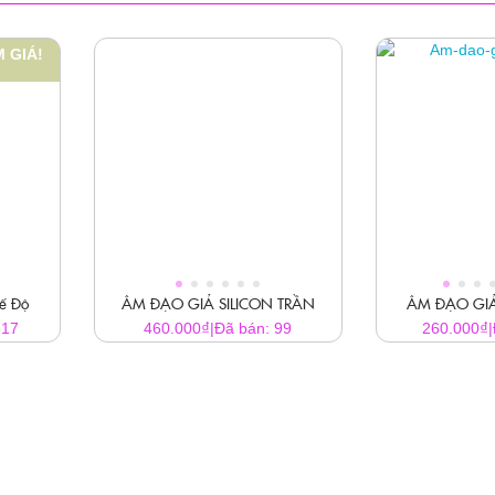
 GIÁ!
ế Độ
ÂM ĐẠO GIẢ SILICON TRẦN
ÂM ĐẠO GI
₫
₫
217
460.000
|
Đã bán: 99
260.000
|