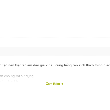
 tạo nên kiệt tác âm đạo giả 2 đầu cùng tiếng rên kích thích thính g
toàn cho người sử dụng
iúp tăng kh...
Xem thêm ▼