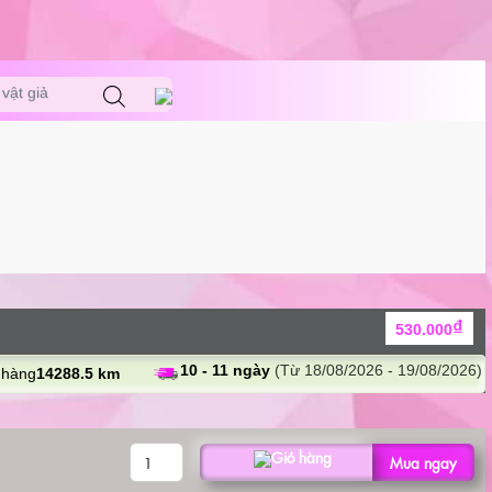
vật giả
₫
530.000
10 - 11 ngày
(Từ 18/08/2026 - 19/08/2026)
 hàng
14288.5 km
ÂM
Mua ngay
ĐẠO