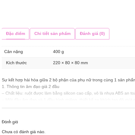
Đặc điểm
Chi tiết sản phẩm
Đánh giá (0)
Cân nặng
400 g
Kích thước
220 × 80 × 80 mm
Sự kết hợp hài hòa giữa 2 bộ phận của phụ nữ trong cùng 1 sản phẩm
1. Thông tin âm đạo giả 2 đầu
– Chất liệu: ruột được làm bằng silicon cao cấp, vỏ là nhựa ABS an 
– Một đầu âm đạo và 1 đầu hình miệng, thiết kế se khích tạo độ mút g
Đánh giá
Chưa có đánh giá nào.