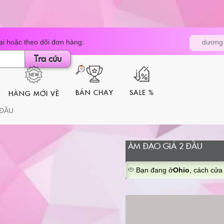
Tìm
i hoặc theo dõi đơn hàng:
dương 
kiếm
sản
Tra cứu
phẩm
BÁN CHẠY
SALE %
HÀNG MỚI VỀ
 ĐẦU
ÂM ĐẠO GIẢ 2 ĐẦU
Bạn đang ở
Ohio
, cách cửa