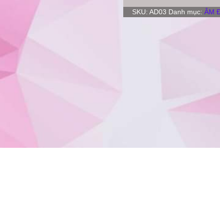
SKU:
AD03
Danh mục:
ÂM 