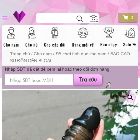
Skip
DANH MỤC
dương vật giả
Tìm
to
0
kiếm
sản
content
phẩm
SẢN PHẨM
Bán chạy
Sale %
Cho nam
Cho nữ
Cho cặp đôi
Hàng mới về
Trang chủ
/
Cho nam
/
Đồ chơi tình dục cho nam
/ BAO CAO
SU ĐÔN DÊN BI GAI
Nhập SĐT đã đặt để xem lại hoặc theo dõi đơn hàng:
Tra cứu