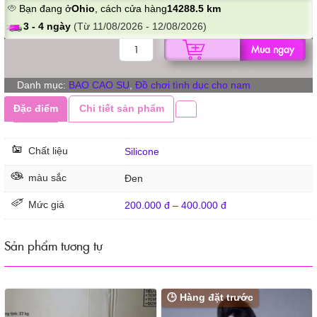
Bạn đang ở
Ohio
, cách cửa hàng
14288.5 km
3 - 4 ngày
(Từ 11/08/2026 - 12/08/2026)
BAO
Mua ngay
CAO
SU
Danh mục:
BAO CAO SU
,
Đồ chơi tình dục cho nam
ĐÔN
DÊN
Đặc điểm
Chi tiết sản phẩm
BI
GAI
số
Chất liệu
Silicone
lượng
màu sắc
Đen
Mức giá
200.000 đ – 400.000 đ
Sản phẩm tương tự
🕒 Hàng đặt trước