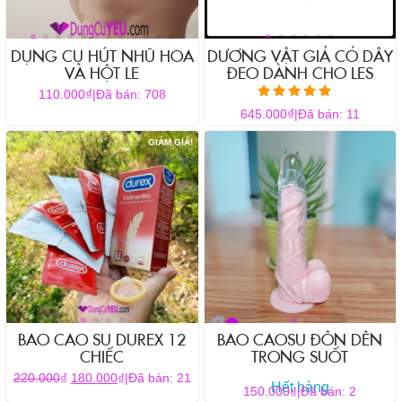
chọn
có
thể
DỤNG CỤ HÚT NHŨ HOA
DƯƠNG VẬT GIẢ CÓ DÂY
được
VÀ HỘT LE
ĐEO DÀNH CHO LES
chọn
₫
110.000
|
Đã bán: 708
trên
Được xếp hạng
₫
645.000
|
Đã bán: 11
5.00
trang
5 sao
sản
GIẢM GIÁ!
phẩm
BAO CAO SU DUREX 12
BAO CAOSU ĐÔN DÊN
CHIẾC
TRONG SUỐT
Giá
Giá
₫
₫
220.000
180.000
|
Đã bán: 21
Hết hàng
₫
150.000
|
Đã bán: 2
gốc
hiện