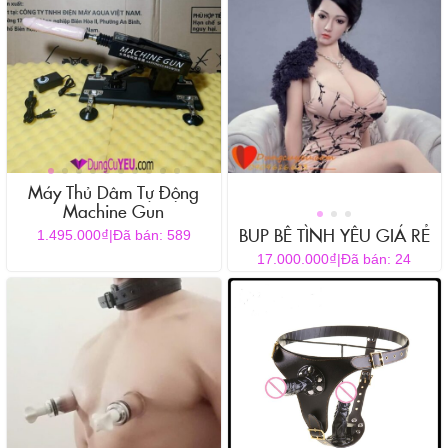
Máy Thủ Dâm Tự Động
Machine Gun
BUP BÊ TÌNH YÊU GIÁ RẺ
₫
1.495.000
|
Đã bán: 589
Sản
₫
17.000.000
|
Đã bán: 24
phẩm
này
có
nhiều
biến
thể.
Các
tùy