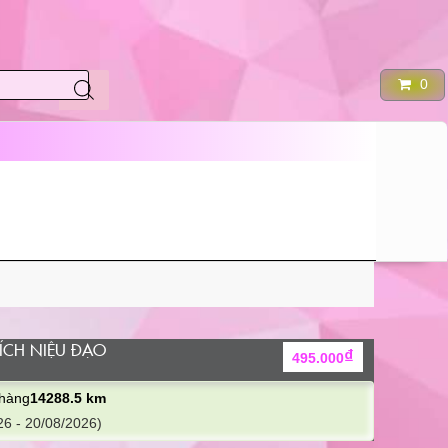
0
ÍCH NIỆU ĐẠO
₫
495.000
 hàng
14288.5 km
6 - 20/08/2026)