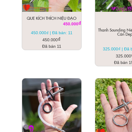
QUE KÍCH THÍCH NIỆU ĐẠO
₫
450.000
Thanh Sounding Ni
₫
450.000
|
Đã bán: 11
Cán Dẹ
₫
450.000
Đã bán 11
₫
325.000
|
Đã 
325.000
Đã bán 1