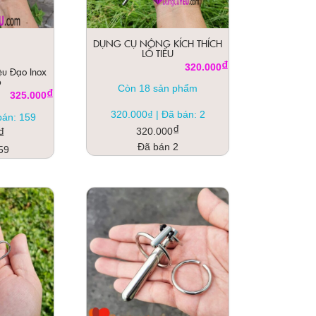
DỤNG CỤ NÔNG KÍCH THÍCH
LỔ TIỂU
₫
320.000
ệu Đạo Inox
p
Còn 18 sản phẩm
₫
325.000
₫
320.000
|
Đã bán: 2
bán: 159
₫
₫
320.000
Đã bán 2
59