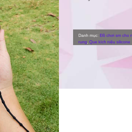
Danh mục:
Đồ chơi sm cho
rung
,
Que kích niệu silicone