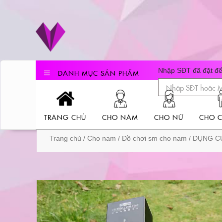
Skip
to
content
Nhập SĐT đã đặt để 
DANH MỤC SẢN PHẨM
TRANG CHỦ
CHO NAM
CHO NỮ
CHO C
Trang chủ
/
Cho nam
/
Đồ chơi sm cho nam
/ DỤNG C