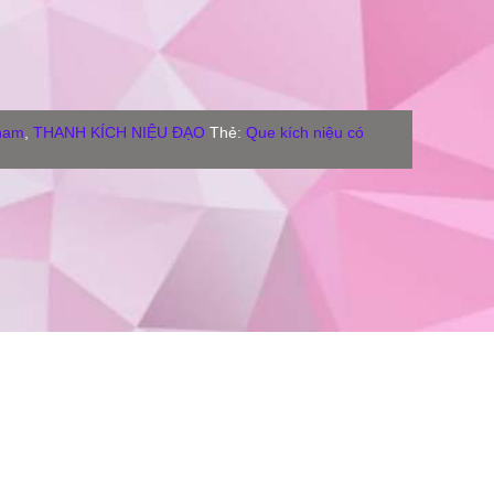
 nam
,
THANH KÍCH NIỆU ĐẠO
Thẻ:
Que kích niệu có