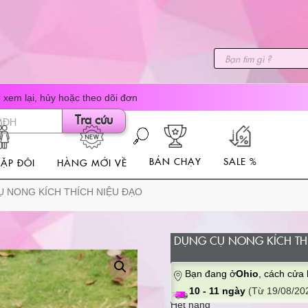
Tìm
kiếm
sản
phẩm
xem lại, hủy hoặc theo dõi đơn
Tra cứu
BÁN CHẠY
SALE %
ẶP ĐÔI
HÀNG MỚI VỀ
Ụ NONG KÍCH THÍCH NIỆU ĐẠO
DỤNG CỤ NONG KÍCH TH
Bạn đang ở
Ohio
, cách cửa
10 - 11 ngày
(Từ 19/08/202
Hết hàng