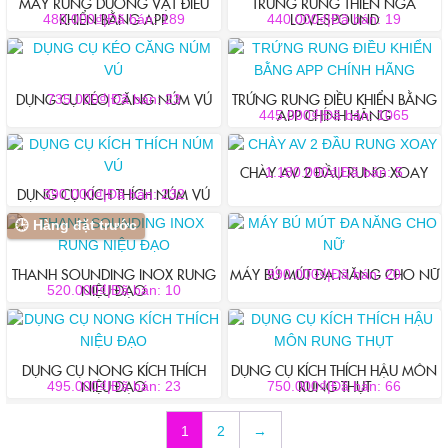
MÁY RUNG DƯƠNG VẬT ĐIỀU
TRỨNG RUNG THIÊN NGA
KHIỂN BẰNG APP
LOVESPOUND
thể
thể
₫
₫
480.000
|
Đã bán: 189
440.000
|
Đã bán: 19
được
được
chọn
chọn
trên
trên
DỤNG CỤ KÉO CĂNG NÚM VÚ
TRỨNG RUNG ĐIỀU KHIỂN BẰNG
₫
735.000
|
Đã bán: 23
trang
trang
APP CHÍNH HÃNG
₫
445.000
|
Đã bán: 1065
sản
sản
phẩm
phẩm
CHÀY AV 2 ĐẦU RUNG XOAY
₫
1.180.000
|
Đã bán: 5
DỤNG CỤ KÍCH THÍCH NÚM VÚ
Sản
₫
390.000
|
Đã bán: 232
phẩm
🕒 Hàng đặt trước
này
có
THANH SOUNDING INOX RUNG
MÁY BÚ MÚT ĐA NĂNG CHO NỮ
₫
990.000
|
Đã bán: 20
nhiều
NIỆU ĐẠO
₫
520.000
|
Đã bán: 10
Sản
biến
Sản
phẩm
thể.
phẩm
này
Các
này
có
DỤNG CỤ NONG KÍCH THÍCH
DỤNG CỤ KÍCH THÍCH HẬU MÔN
tùy
có
NIỆU ĐẠO
RUNG THỤT
nhiều
₫
₫
495.000
|
Đã bán: 23
750.000
|
Đã bán: 66
chọn
nhiều
biến
Sản
có
biến
thể.
phẩm
1
2
→
thể
thể.