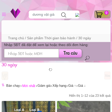
Skip
DANH MỤC SẢN
Tìm
0
to
dương vật giả
kiếm
sản
content
phẩm
PHẨM
Trang chủ
/ Sản phẩm Thời gian bảo hành / 30 ngày
Nhập SĐT đã đặt để xem lại hoặc theo dõi đơn hàng:
Tra cứu
30 ngày
Xóa
⇅
Bán chạy
Giảm giá
Xếp hạng
Giá ↑
Giá ↓
Mới nhất
Hiển thị 1–12 của 23 kết quả
t