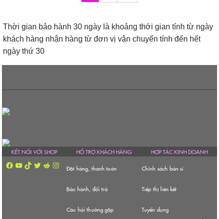
Các
này
được
Các
tùy
có
chọn
tùy
chọn
nhiều
Thời gian bảo hành 30 ngày là khoảng thới gian tính từ ngày
trên
chọn
có
biến
trang
khách hàng nhận hàng từ đơn vị vận chuyển tính đến hết
có
thể
thể.
sản
ngày thứ 30
thể
được
Các
phẩm
được
chọn
tùy
chọn
trên
chọn
trên
trang
có
trang
sản
thể
sản
phẩm
được
phẩm
chọn
trên
trang
KẾT NỐI VỚI SHOP
HỔ TRỢ KHÁCH HÀNG
HỢP TÁC KINH DOANH
sản
phẩm
Facebook
YouTube
TikTok
Twitter
Reddit
Instagram
Đặt hàng, thanh toán
Chính sách bán sỉ
Bảo hành, đổi trả
Tiếp thị liên kết
Câu hỏi thường gặp
Tuyển dụng