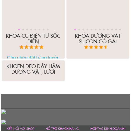
thể.
Các
tùy
chọn
có
KHÓA CU ĐIỆN TỬ SỐC
KHÓA DƯƠNG VẬT
thể
ĐIỆN
SILICON CÓ GAI
được
chọn
Được xếp hạng
Được xếp
trên
5.00
hạng
Cho phép đặt hàng trước
5 sao
4.00
trang
5 sao
KHOEN ĐEO DÂY HÃM
sản
DƯƠNG VẬT, LƯỠI
phẩm
KẾT NỐI VỚI SHOP
HỔ TRỢ KHÁCH HÀNG
HỢP TÁC KINH DOANH