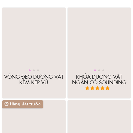
VÒNG ĐEO DƯƠNG VẬT
KHÓA DƯƠNG VẬT
KÈM KẸP VÚ
NGẮN CÓ SOUNDING
Được xếp hạng
Sản
5.00
5 sao
phẩm
🕒 Hàng đặt trước
này
có
nhiều
biến