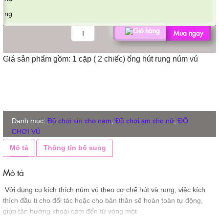
DỤNG
Mua ngay
CỤ
KÍCH
Giá sản phẩm gồm: 1 cặp ( 2 chiếc) ống hút rung núm vú
THÍCH
NÚM
VÚ
số
lượng
Danh mục:
Đồ chơi sm cho nam
,
Đồ chơi sm cho nữ
,
ĐỒ
CHƠI VÚ
Mô tả
Thông tin bổ sung
Mô tả
Với dụng cụ kích thích núm vú theo cơ chế hút và rung, việc kích
thích đầu ti cho đối tác hoặc cho bản thân sẽ hoàn toàn tự động,
giúp tận hưởng khoái cảm đến từ vòng một