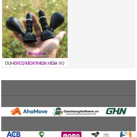
DỤNG CỤ KÍCH THÍCH NÚM VÚ
₫
390.000
|
Đã bán: 232