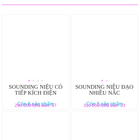
SOUNDING NIỆU CÓ
SOUNDING NIỆU ĐẠO
TIẾP KÍCH ĐIỆN
NHIỀU NÂC
Còn 6 sản phẩm
Còn 5 sản phẩm
₫
₫
290.000
|
Đã bán: 57
310.000
|
Đã bán: 23