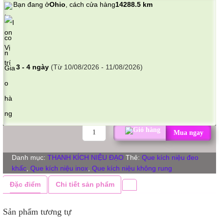
Bạn đang ở
Ohio
, cách cửa hàng
14288.5 km
3 - 4 ngày
(Từ 10/08/2026 - 11/08/2026)
THANH
Mua ngay
ĐEO
LỔ
Danh mục:
THANH KÍCH NIỆU ĐẠO
Thẻ:
Que kích niệu đeo
TIỂU
khấc
,
Que kích niệu inox
,
Que kích niệu không rung
INOX
NHIỀU
Đặc điểm
Chi tiết sản phẩm
NẤC
số
Sản phẩm tương tự
lượng