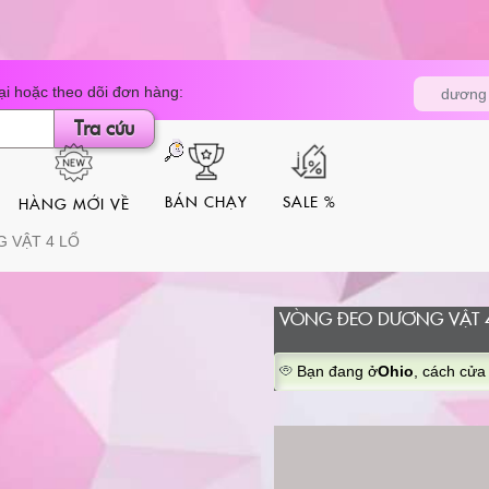
Tìm
i hoặc theo dõi đơn hàng:
dương 
kiếm
sản
Tra cứu
phẩm
BÁN CHẠY
SALE %
HÀNG MỚI VỀ
 VẬT 4 LỔ
VÒNG ĐEO DƯƠNG VẬT 4
Bạn đang ở
Ohio
, cách cửa