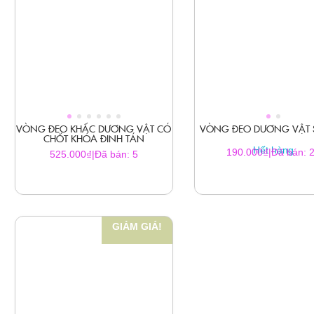
VÒNG ĐEO KHẤC DƯƠNG VẬT CÓ
VÒNG ĐEO DƯƠNG VẬT S
CHỐT KHÓA ĐINH TÁN
Hết hàng
₫
190.000
|
Đã bán: 
₫
525.000
|
Đã bán: 5
GIẢM GIÁ!