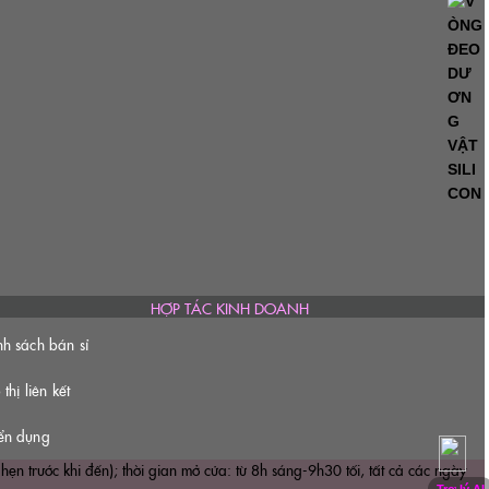
HỢP TÁC KINH DOANH
nh sách bán sỉ
 thị liên kết
ển dụng
ước khi đến); thời gian mở cửa: từ 8h sáng-9h30 tối, tất cả các ngày