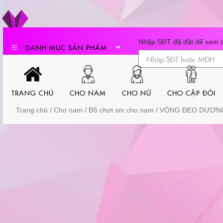
Skip
to
content
Nhập SĐT đã đặt để xem lạ
DANH MỤC SẢN PHẨM
TRANG CHỦ
CHO NAM
CHO NỮ
CHO CẶP ĐÔI
Trang chủ
/
Cho nam
/
Đồ chơi sm cho nam
/ VÒNG ĐEO DƯƠNG