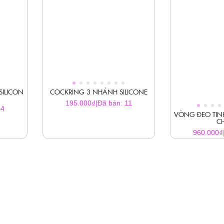
ILICON
COCKRING 3 NHÁNH SILICONE
₫
195.000
|
Đã bán: 11
24
VÒNG ĐEO TIN
C
₫
960.000