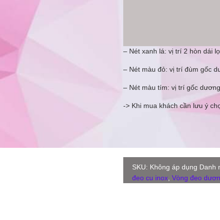
– Nét xanh lá: vị trí 2 hòn dái l
– Nét màu đỏ: vị trí đùm gốc d
– Nét màu tím: vị trí gốc dương
-> Khi mua khách cần lưu ý ch
SKU:
Không áp dụng
Danh 
đeo cu inox
,
Vòng đeo dương