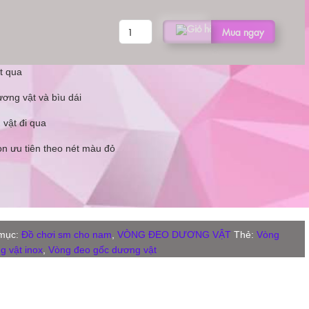
VÒNG
Mua ngay
ĐEO
DƯƠNG
VẬT
ọt qua
4
ương vật và bìu dái
LỔ
số
 vật đi qua
lượng
ọn ưu tiên theo nét màu đỏ
mục:
Đồ chơi sm cho nam
,
VÒNG ĐEO DƯƠNG VẬT
Thẻ:
Vòng
 vật inox
,
Vòng đeo gốc dương vật