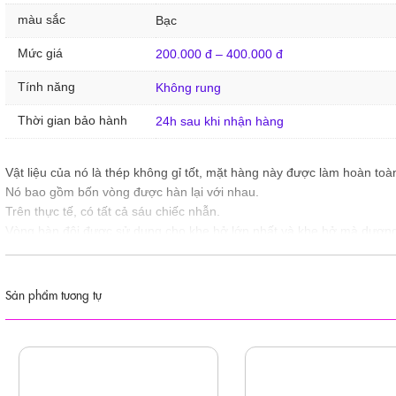
màu sắc
Bạc
Mức giá
200.000 đ – 400.000 đ
Tính năng
Không rung
Thời gian bảo hành
24h sau khi nhận hàng
Vật liệu của nó là thép không gỉ tốt, mặt hàng này được làm hoàn to
Nó bao gồm bốn vòng được hàn lại với nhau.
Trên thực tế, có tất cả sáu chiếc nhẫn.
Vòng hàn đôi được sử dụng cho khe hở lớn nhất và khe hở mà dương
Xin lưu ý rằng cả hai thiết kế đều có cùng một lỗ kích thước dương vậ
Sản phẩm tương tự