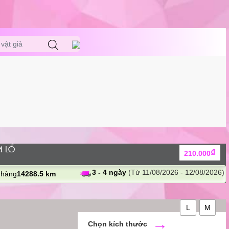
vật giả
 LỔ
₫
210.000
3 - 4 ngày
(Từ 11/08/2026 - 12/08/2026)
 hàng
14288.5 km
L
M
kích thước