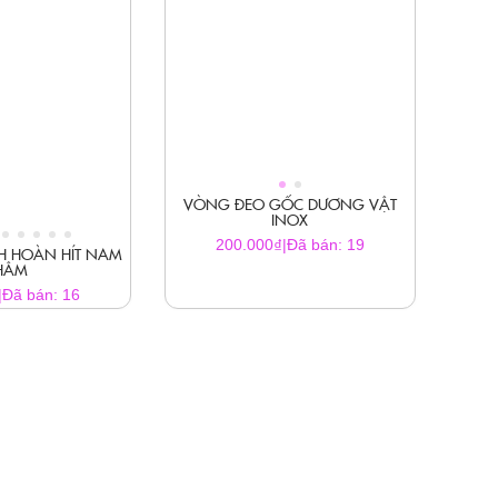
VÒNG ĐEO GỐC DƯƠNG VẬT
INOX
₫
200.000
|
Đã bán: 19
H HOÀN HÍT NAM
HÂM
|
Đã bán: 16