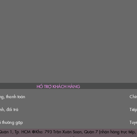
HỔ TRỢ KHÁCH HÀNG
ng, thanh toán
Chí
h, đổi trả
Tiếp
i thường gặp
Tuy
1, Tp. HCM ❆Kho: 793 Trần Xuân Soạn, Quận 7 (nhận hàng trực tiếp, hẹn tr