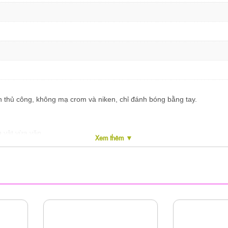
àn thủ công, không mạ crom và niken, chỉ đánh bóng bằng tay.
 vật vừa vặn.
Xem thêm ▼
t, đường kính trong là 33mm (1,30 “)...