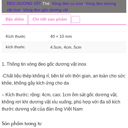
VẬT
ĐEO DƯƠNG VẬT
Thẻ:
Vòng đeo cu inox
,
Vòng đeo dương
INOX
vật inox
,
Vòng đeo gốc dương vật
số
Đặc điểm
Chi tiết sản phẩm
lượng
Kích thước
40 × 10 mm
kích thước
4.5cm, 4cm, 5cm
1. Thông tin vòng đeo gốc dương vật inox
-Chất liệu thép không rỉ, bền bỉ với thời gian, an toàn cho sức
khỏe, không gây kích ứng cho da
– Kích thước: rộng: 4cm, cao: 1cm ôm sát gốc dương vật,
không rơi khi dương vật xìu xuống, phù hợp với đa số kích
thước dương vật của đàn ông Việt Nam
Sản phẩm tương tự