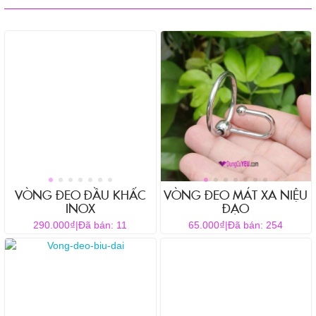
VÒNG ĐEO ĐẦU KHẤC
VÒNG ĐEO MÁT XA NIỆU
INOX
ĐẠO
₫
₫
290.000
|
Đã bán: 11
65.000
|
Đã bán: 254
Sản
phẩm
này
có
nhiều