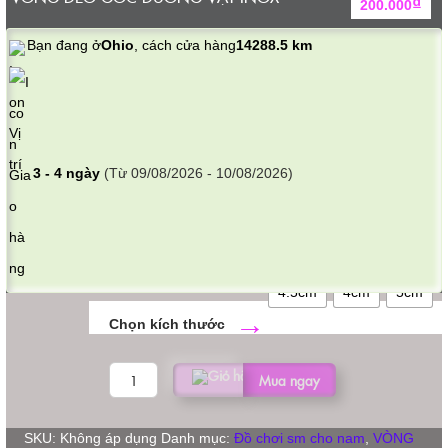
₫
200.000
Bạn đang ở
Ohio
, cách cửa hàng
14288.5 km
3 - 4 ngày
(Từ 09/08/2026 - 10/08/2026)
4.5cm
4cm
5cm
kích thước
VÒNG
Mua ngay
ĐEO
GỐC
DƯƠNG
SKU:
Không áp dụng
Danh mục:
Đồ chơi sm cho nam
,
VÒNG