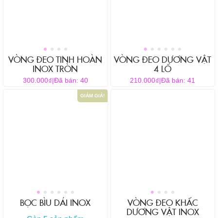
biến
thể.
Các
tùy
chọn
có
VÒNG ĐEO TINH HOÀN
VÒNG ĐEO DƯƠNG VẬT
thể
INOX TRÒN
4 LỔ
được
₫
₫
300.000
|
Đã bán: 40
210.000
|
Đã bán: 41
chọn
GIẢM GIÁ!
trên
trang
sản
phẩm
BỌC BÌU DÁI INOX
VÒNG ĐEO KHẤC
DƯƠNG VẬT INOX