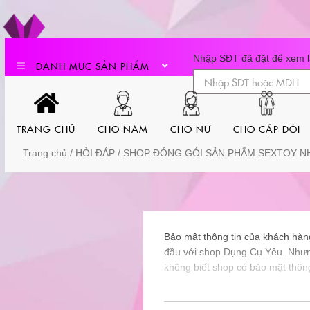
Skip
to
content
Nhập SĐT đã đặt để xem lạ
DANH MỤC SẢN PHẨM
TRANG CHỦ
CHO NAM
CHO NỮ
CHO CẶP ĐÔI
Trang chủ
/
HỎI ĐÁP
/ SHOP ĐÓNG GÓI SẢN PHẨM SEXTOY N
Bảo mật thông tin của khách hàng
đầu với shop Dụng Cụ Yêu. Nhưng
không biết shop có bảo mật thông 