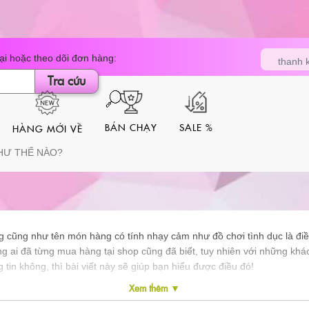
Tìm
i hoặc theo dõi đơn hàng:
kiếm
sản
Tra cứu
thanh 
phẩm
BÁN CHẠY
SALE %
HÀNG MỚI VỀ
HƯ THẾ NÀO?
 cũng như tên món hàng có tính nhạy cảm như đồ chơi tình dục là điều
 ai đã từng mua hàng tại shop cũng đã biết, tuy nhiên với những khác
tin không, thì bài viết này sẽ giúp bạn hiểu được điều đó!
Xem thêm ▼