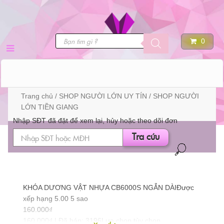
Skip
to
Tìm
DANH MỤC SẢN
content
0
kiếm
sản
phẩm
PHẨM
Trang chủ
/
SHOP NGƯỜI LỚN UY TÍN
/ SHOP NGƯỜI
LỚN TIỀN GIANG
Nhập SĐT đã đặt để xem lại, hủy hoặc theo dõi đơn
Tra cứu
KHÓA DƯƠNG VẬT NHỰA CB6000S NGẮN DÀIĐược
xếp hạng 5.00 5 sao
160.000₫
160.000₫ | Đã bán: 3196Lựa chọn tùy chọn