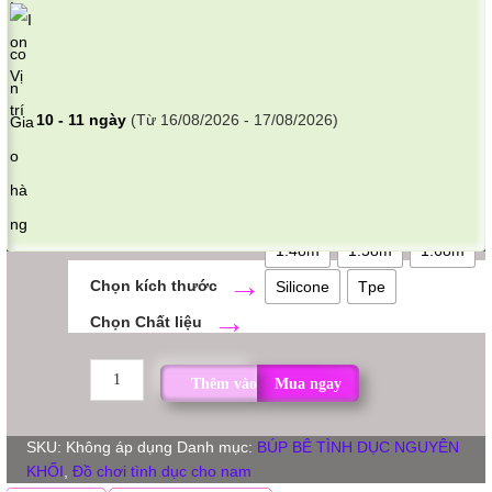
10 - 11 ngày
(Từ 16/08/2026 - 17/08/2026)
1.48m
1.58m
1.68m
kích thước
Silicone
Tpe
Chất liệu
BÚP
Thêm vào giỏ hàng
Mua ngay
BÊ
TÌNH
YÊU
SKU:
Không áp dụng
Danh mục:
BÚP BÊ TÌNH DỤC NGUYÊN
GIÁ
KHỐI
,
Đồ chơi tình dục cho nam
RẺ