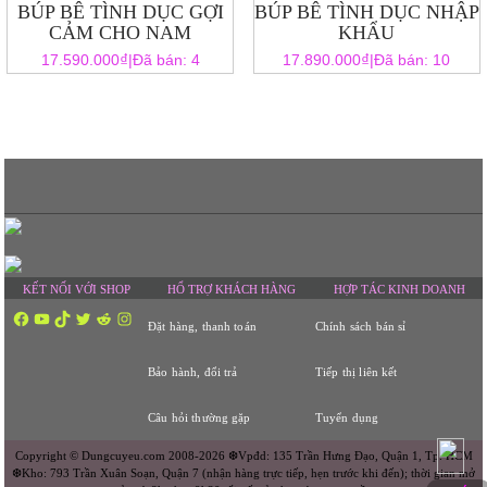
BÚP BÊ TÌNH DỤC GỢI
BÚP BÊ TÌNH DỤC NHẬP
CẢM CHO NAM
KHẨU
₫
₫
17.590.000
|
Đã bán: 4
17.890.000
|
Đã bán: 10
KẾT NỐI VỚI SHOP
HỔ TRỢ KHÁCH HÀNG
HỢP TÁC KINH DOANH
Facebook
YouTube
TikTok
Twitter
Reddit
Instagram
Đặt hàng, thanh toán
Chính sách bán sỉ
Bảo hành, đổi trả
Tiếp thị liên kết
Câu hỏi thường gặp
Tuyển dụng
Copyright © Dungcuyeu.com 2008-2026 ❆Vpđd: 135 Trần Hưng Đạo, Quận 1, Tp. HCM
❆Kho: 793 Trần Xuân Soạn, Quận 7 (nhận hàng trực tiếp, hẹn trước khi đến); thời gian mở