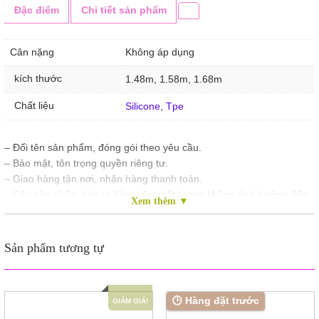
Đặc điểm
Chi tiết sản phẩm
CHO
NAM
số
Cân nặng
Không áp dụng
lượng
kích thước
1.48m, 1.58m, 1.68m
Chất liệu
Silicone
,
Tpe
– Đổi tên sản phẩm, đóng gói theo yêu cầu.
– Bảo mật, tôn trọng quyền riêng tư.
– Giao hàng tận nơi, nhận hàng thanh toán.
– Các sản phẩm bán ra đảm bảo chất lượng không ảnh hưởng đến
Xem thêm ▼
sức khỏe. Sản phẩm chính hãng, chất lượng cao, đã qua kiểm duyệt
với giá cả hợp lí.
– Khách hàng đặt hàng mua sản phẩm vui lòng đặt cọc 5% giá trị
Sản phẩm tương tự
của đơn hàng
🕒 Hàng đặt trước
GIẢM GIÁ!
Video sản phẩm