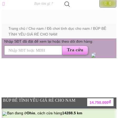
Tìm
0
kiếm
sản
Skip
phẩm
PHẨM
to
content
Trang chủ
/
Cho nam
/
Đồ chơi tình dục cho nam
/ BÚP BÊ
TÌNH YÊU GIÁ RẺ CHO NAM
Nhập SĐT đã đặt để xem lại hoặc theo dõi đơn hàng:
Tra cứu
BÚP BÊ TÌNH YÊU GIÁ RẺ CHO NAM
₫
14.750.000
Bạn đang ở
Ohio
, cách cửa hàng
14288.5 km