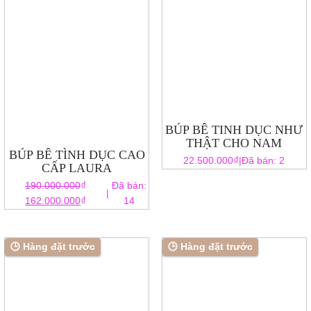
https://dungcuyeu.com/wp-content/u...
BÚP BÊ TINH DỤC NHƯ
THẬT CHO NAM
BÚP BÊ TÌNH DỤC CAO
₫
22.500.000
|
Đã bán: 2
CẤP LAURA
₫
190.000.000
Đã bán:
|
Giá
Giá
₫
162.000.000
14
gốc
hiện
là:
tại
190.000.000₫.
là:
🕒 Hàng đặt trước
🕒 Hàng đặt trước
162.000.000₫.