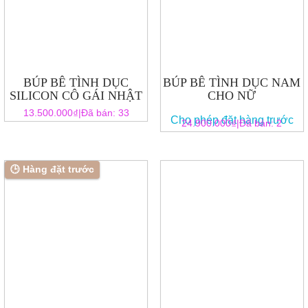
BÚP BÊ TÌNH DỤC
BÚP BÊ TÌNH DỤC NAM
SILICON CÔ GÁI NHẬT
CHO NỮ
₫
13.500.000
|
Đã bán: 33
Cho phép đặt hàng trước
₫
24.900.000
|
Đã bán: 2
🕒 Hàng đặt trước