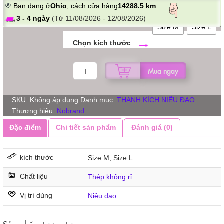
Bạn đang ở
Ohio
, cách cửa hàng
14288.5 km
3 - 4 ngày
(Từ 11/08/2026 - 12/08/2026)
Size M
Size L
kích thước
THANH
Mua ngay
THÔNG
NIỆU
BI
SKU:
Không áp dụng
Danh mục:
THANH KÍCH NIỆU ĐẠO
TRÒN
Thương hiệu:
Nobrand
số
Đặc điểm
Chi tiết sản phẩm
Đánh giá (0)
lượng
kích thước
Size M, Size L
Chất liệu
Thép không rỉ
Vị trí dùng
Niệu đạo