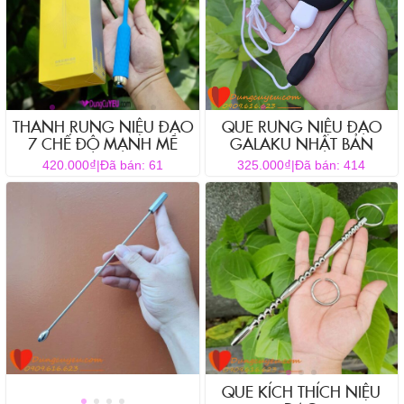
THANH RUNG NIỆU ĐẠO
QUE RUNG NIỆU ĐẠO
7 CHẾ ĐỘ MẠNH MẼ
GALAKU NHẬT BẢN
₫
₫
420.000
|
Đã bán: 61
325.000
|
Đã bán: 414
QUE KÍCH THÍCH NIỆU