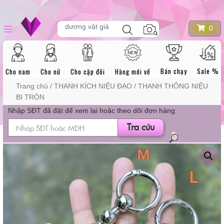
Skip
DANH MỤC
Tìm
to
0
dương vật giả
kiếm
sản
content
phẩm
SẢN PHẨM
Bán chạy
Sale %
Cho nam
Cho nữ
Cho cặp đôi
Hàng mới về
Trang chủ
/
THANH KÍCH NIỆU ĐẠO
/ THANH THÔNG NIỆU
BI TRÒN
Nhập SĐT đã đặt để xem lại hoặc theo dõi đơn hàng:
Tra cứu