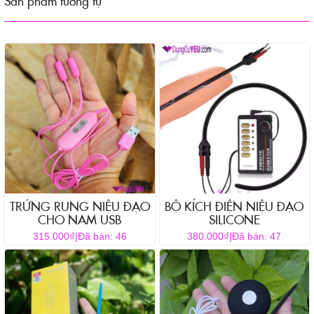
Sản phẩm tương tự
TRỨNG RUNG NIỆU ĐẠO
BỘ KÍCH ĐIỆN NIỆU ĐẠO
CHO NAM USB
SILICONE
₫
₫
315.000
|
Đã bán: 46
380.000
|
Đã bán: 47