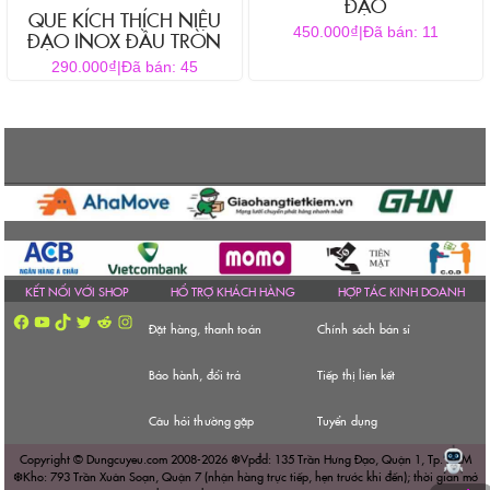
ĐẠO
QUE KÍCH THÍCH NIỆU
₫
450.000
|
Đã bán: 11
ĐẠO INOX ĐẦU TRÒN
₫
290.000
|
Đã bán: 45
KẾT NỐI VỚI SHOP
HỔ TRỢ KHÁCH HÀNG
HỢP TÁC KINH DOANH
Facebook
YouTube
TikTok
Twitter
Reddit
Instagram
Đặt hàng, thanh toán
Chính sách bán sỉ
Bảo hành, đổi trả
Tiếp thị liên kết
Câu hỏi thường gặp
Tuyển dụng
Copyright © Dungcuyeu.com 2008-2026 ❆Vpđd: 135 Trần Hưng Đạo, Quận 1, Tp. HCM
❆Kho: 793 Trần Xuân Soạn, Quận 7 (nhận hàng trực tiếp, hẹn trước khi đến); thời gian mở